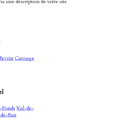
a une description de votre site
e
eyrin
Carouge
el
-Fonds
Val-de-
-de-Ruz