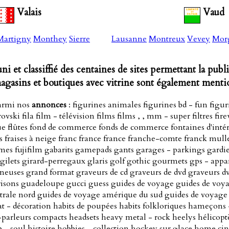
Valais
Vaud
Martigny
Monthey
Sierre
Lausanne
Montreux
Vevey
Mor
ni et classiffié des centaines de sites permettant la publ
agasins et boutiques avec vitrine sont également menti
armi nos
annonces
: figurines animales figurines bd - fun figur
ski fila film - télévision films films , , mm - super filtres fir
ique flûtes fond de commerce fonds de commerce fontaines d'intér
res fraises à neige franc france france franche-comte franck mul
umes fujifilm gabarits gamepads gants garages - parkings gardi
ilets girard-perregaux glaris golf gothic gourmets gps - appar
ineuses grand format graveurs de cd graveurs de dvd graveurs d
 grisons guadeloupe gucci guess guides de voyage guides de voy
rale nord guides de voyage amérique du sud guides de voyage 
t - décoration habits de poupées habits folkloriques hameçons -
arleurs compacts headsets heavy metal - rock heelys hélicoptè
 - soul histoire hobbies - collection hockey sur glace home c