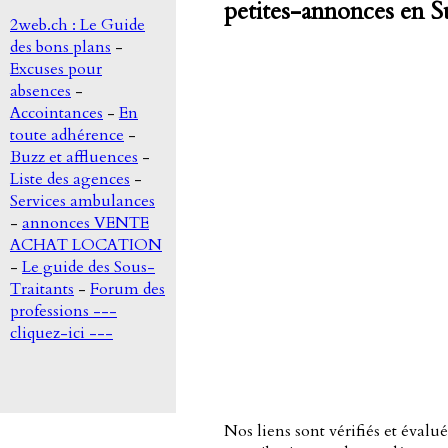
petites-annonces en S
2web.ch : Le Guide
des bons plans
-
Excuses pour
absences
-
Accointances
-
En
toute adhérence
-
Buzz et affluences
-
Liste des agences
-
Services ambulances
-
annonces VENTE
ACHAT LOCATION
-
Le guide des Sous-
Traitants
-
Forum des
professions ---
cliquez-ici ---
Nos liens sont vérifiés et éval