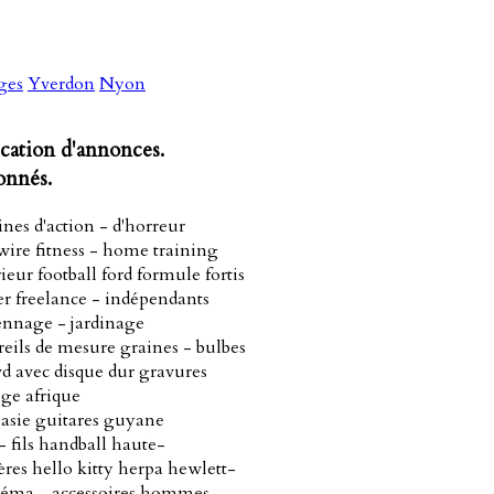
ges
Yverdon
Nyon
ication d'annonces.
onnés.
ines d'action - d'horreur
ewire fitness - home training
ieur football ford formule fortis
ler freelance - indépendants
ennage - jardinage
eils de mesure graines - bulbes
vd avec disque dur gravures
age afrique
asie guitares guyane
 fils handball haute-
res hello kitty herpa hewlett-
inéma - accessoires hommes