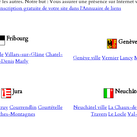
es autres. Notre but : Vous assurer une présence sur Internet vi
Inscription gratuite de votre site dans l'Annuaire de liens
Fribourg
Genèv
le
Villars-sur-Glâne
Chatel-
Genève ville
Vernier
Lancy
M
-Denis
Marly
Jura
Neuchât
truy
Courrendlin
Courtételle
Neuchâtel ville
La Chaux-de
ches-Montagnes
Travers
Le Locle
Val