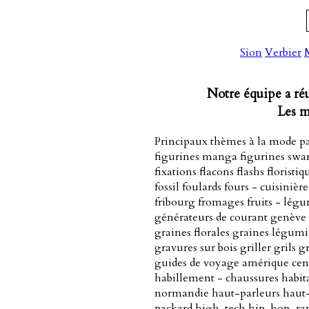
Sion
Verbier
Notre équipe a réu
Les m
Principaux thèmes à la mode p
figurines manga figurines swarov
fixations flacons flashs florist
fossil foulards fours - cuisiniè
fribourg fromages fruits - lég
générateurs de courant genève g
graines florales graines légum
gravures sur bois griller grils
guides de voyage amérique cent
habillement - chaussures habita
normandie haut-parleurs haut-p
packard high-tech hip-hop, rap